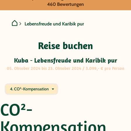
GRUPPENREISE:
460 Bewertungen
Kuba - Lebensfreude und K
Lebensfreude und Karibik pur
Reise buchen
Kuba - Lebensfreude und Karibik pur
05. Oktober 2024 bis 23. Oktober 2024 / 3.099,- € pro Person
4. CO²-Kompensation
CO²-
Kompensation