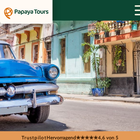
Trustpilot
Hervorragend
★★★★★
4,6 von 5