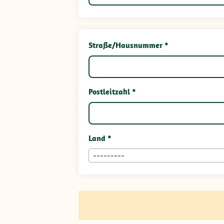
Straße/Hausnummer *
Postleitzahl *
Land *
---------