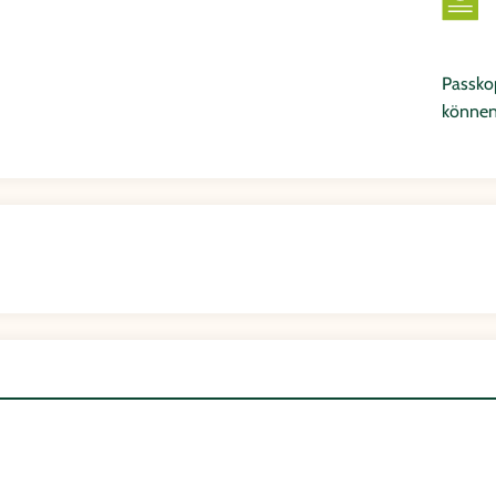
Passkop
können