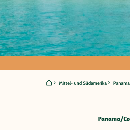
GRUPPENREISE:
Mittel- und Südamerika
Panama
Panama/Costa R
Palmen und Vul
Panama/Cos