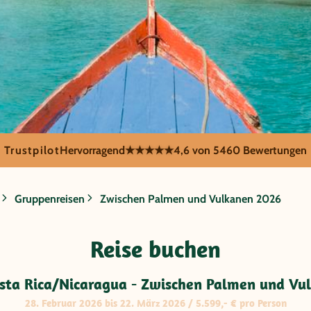
Trustpilot
Hervorragend
★★★★★
4,6 von 5
460 Bewertungen
Gruppenreisen
Zwischen Palmen und Vulkanen 2026
ica/Nicaragua - Z
Reise buchen
kanen 2026
ta Rica/Nicaragua - Zwischen Palmen und Vu
28. Februar 2026 bis 22. März 2026 / 5.599,- € pro Person