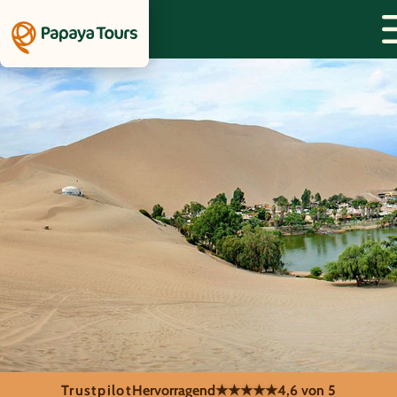
Trustpilot
Hervorragend
★★★★★
4,6 von 5