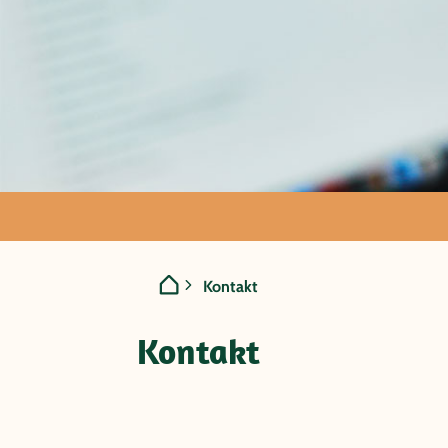
Kontakt
Kontakt
Hier bekom
Kontakt
Antworten!