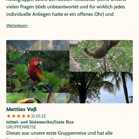
vielen Fragen blieb unbeantwortet und für wirklich jedes
individuelle Anliegen hatte er ein offenes Ohr) und
Busfahrer (die engen Serpentinen hat er einfach vorbildlich
Weiterlesen
gemeistert und immer gute Laune verbreitet). Die vielen
Eindrücke werden uns noch lange in Erinnerung bleiben.
Mattias Voß
★
★
★
★
★
21.01.25
Mittel- und Südamerika/Costa Rica
GRUPPENREISE
Dieses war unsere erste Gruppenreise und hat alle