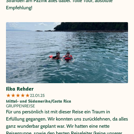
Stränden am Pazifik alles dabei. Tolle Tour, absolute
Empfehlung!
Ilka Rehder
★
★
★
★
★
22.01.25
Mittel- und Südamerika/Costa Rica
GRUPPENREISE
Für uns persönlich ist mit dieser Reise ein Traum in
Erfüllung gegangen. Wir konnten uns zurücklehnen, da alles
ganz wunderbar geplant war. Wir hatten eine nette
Reisegruppe, sowie den besten Reiseleiter (keine unserer