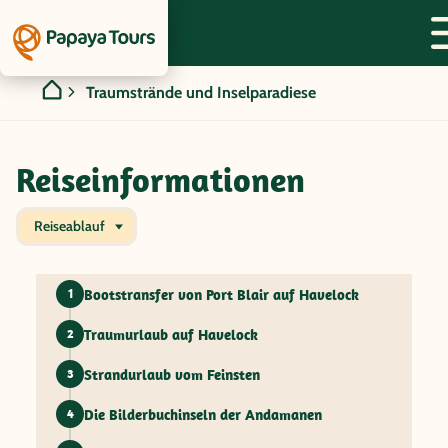
Traumstrände und Inselparadiese
Reiseinformationen
Reiseablauf
Bootstransfer von Port Blair auf Havelock
1
Traumurlaub auf Havelock
2
Strandurlaub vom Feinsten
3
Die Bilderbuchinseln der Andamanen
4