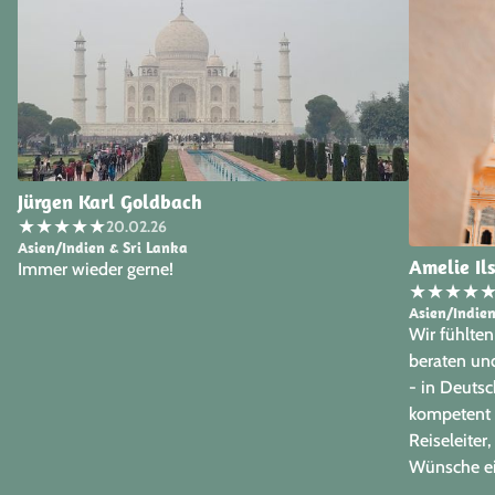
Jürgen Karl Goldbach
★
★
★
★
★
20.02.26
Asien/Indien & Sri Lanka
Amelie Ils
Immer wieder gerne!
★
★
★
★
Asien/Indie
Wir fühlte
beraten und
- in Deutsc
kompetent 
Reiseleiter,
Wünsche ei
uns sicher 