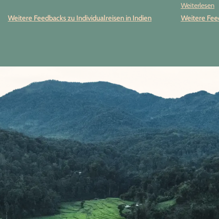
Weiterlesen
Die ausgew
Weitere Feedbacks zu Individualreisen in Indien
Weitere Feed
Aktivitäte
übertroffen
Kleinigkeite
würden Pap
Planung ein
Dank für all