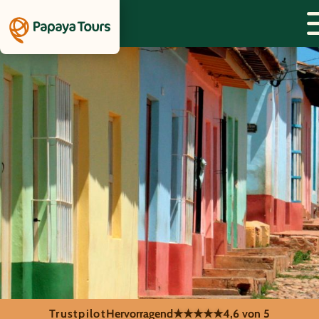
Trustpilot
Hervorragend
★★★★★
4,6 von 5