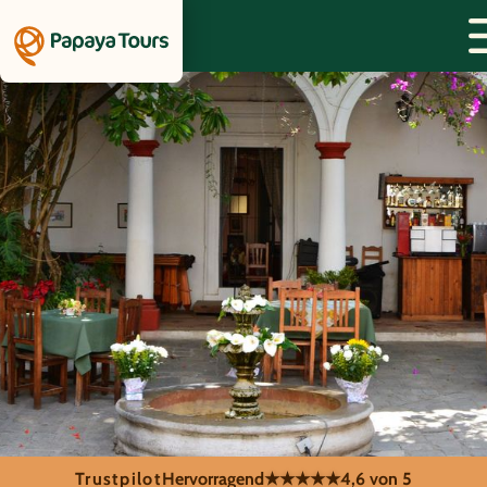
Trustpilot
Hervorragend
★★★★★
4,6 von 5