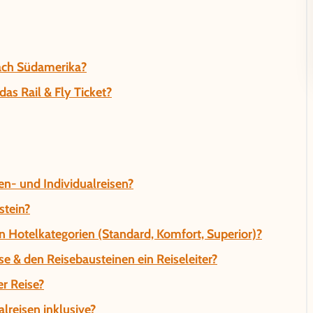
nach Südamerika?
as Rail & Fly Ticket?
n- und Individualreisen?
stein?
n Hotelkategorien (Standard, Komfort, Superior)?
se & den Reisebausteinen ein Reiseleiter?
r Reise?
lreisen inklusive?