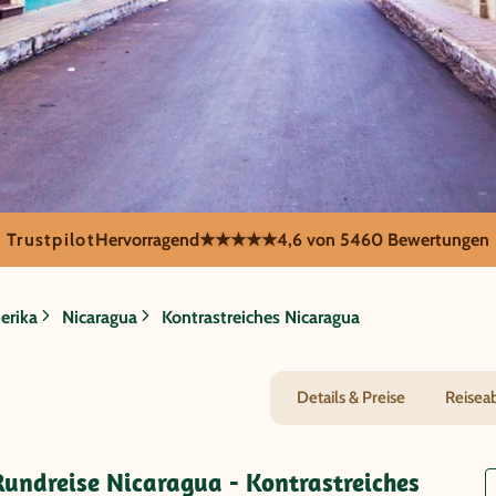
Trustpilot
Hervorragend
★★★★★
4,6 von 5
460 Bewertungen
Kontrastreiche
erika
Nicaragua
Kontrastreiches Nicaragua
Details & Preise
Reisea
undreise Nicaragua - Kontrastreiches