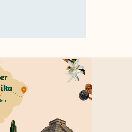
er
ika
äten