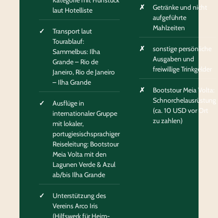
Kategorie mit Frühstück
Getränke und nicht
laut Hotelliste
aufgeführte
Mahlzeiten
Transport laut
Tourablauf:
sonstige persönliche
Sammelbus: Ilha
Ausgaben und
Grande – Rio de
freiwillige Trinkgelder
Janeiro, Rio de Janeiro
– Ilha Grande
Bootstour Meia Volta:
Schnorchelausrüstung
Ausflüge in
(ca. 10 USD vor Ort
internationaler Gruppe
zu zahlen)
mit lokaler,
portugiesischsprachiger
Reiseleitung: Bootstour
Meia Volta mit den
Lagunen Verde & Azul
ab/bis Ilha Grande
Unterstützung des
Vereins Arco Iris
(Hilfswerk für Heim-