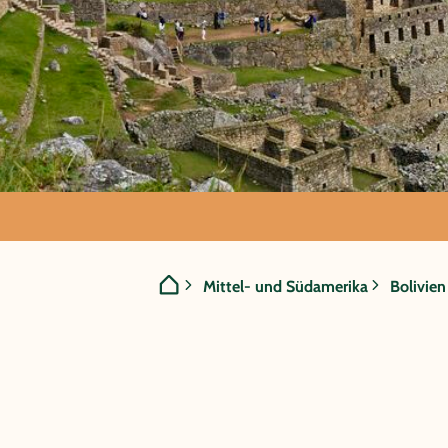
GRUPPENREISE:
Mittel- und Südamerika
Bolivien
Peru/Bolivie
Anden