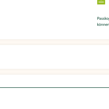
Passkop
können