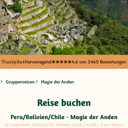
Trustpilot
Hervorragend
★★★★★
4,6 von 5
460 Bewertungen
Gruppenreisen
Magie der Anden
n/Chile - Magi
Reise buchen
Peru/Bolivien/Chile - Magie der Anden
10. September 2024 bis 03. Oktober 2024 / 5.599,- € pro Person