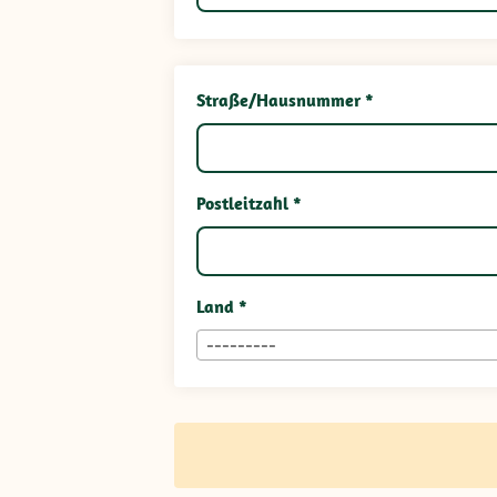
Straße/Hausnummer *
Postleitzahl *
Land *
---------