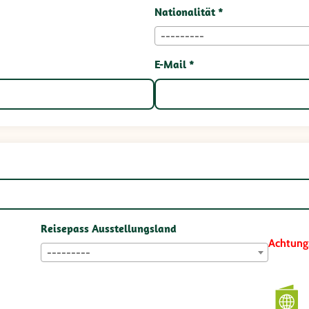
Nationalität *
---------
E-Mail *
Reisepass Ausstellungsland
Achtung
---------