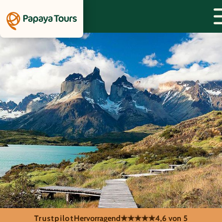
Trustpilot
Hervorragend
★★★★★
4,6 von 5