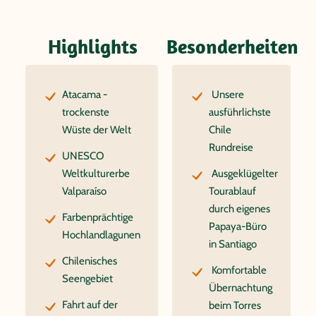
Highlights
Besonderheiten
Atacama -
Unsere
trockenste
ausführlichste
Wüste der Welt
Chile
Rundreise
UNESCO
Weltkulturerbe
Ausgeklügelter
Valparaíso
Tourablauf
durch eigenes
Farbenprächtige
Papaya-Büro
Hochlandlagunen
in Santiago
Chilenisches
Komfortable
Seengebiet
Übernachtung
Fahrt auf der
beim Torres