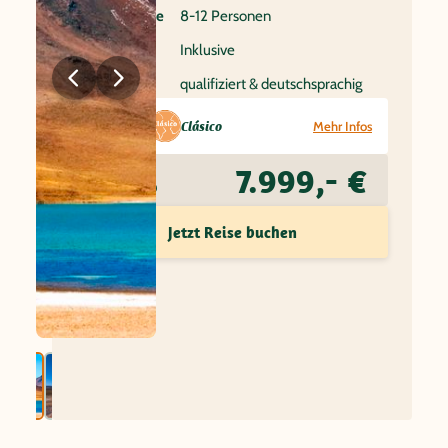
Gruppenreise
8-12 Personen
Flug
Inklusive
Reiseleitung
qualifiziert & deutschsprachig
Reisetyp:
Clásico
Mehr Infos
7.999,- €
Preis ab
Jetzt Reise buchen