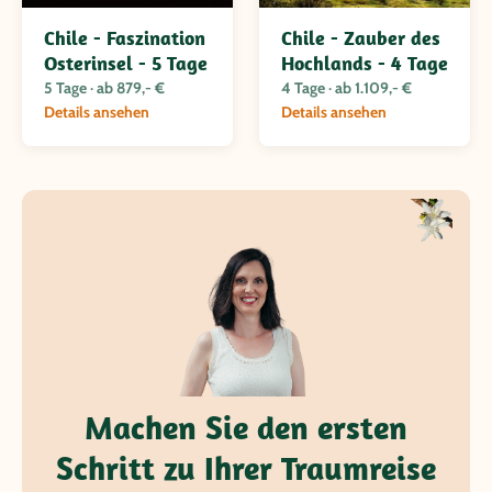
Junta. Diese Strecke bietet unvergessliche Einblicke in die wilde Natur
Patagoniens.
Chile - Faszination
Chile - Zauber des
Osterinsel - 5 Tage
Hochlands - 4 Tage
Im tiefen Süden Patagoniens erwartet uns schließlich der Torres del
Paine Nationalpark, wo wir auf mehreren Wanderungen die
5 Tage · ab 879,- €
4 Tage · ab 1.109,- €
spektakulären Granittürme, Gletscher und Seen des Parks bestaunen.
Details ansehen
Details ansehen
Wir erleben die gigantische Eiswand des Grey-Gletschers und
genießen das Panorama des Nordenskjöld-Sees, das uns die raue
Schönheit Patagoniens näherbringt.
Machen Sie den ersten
Schritt zu Ihrer Traumreise