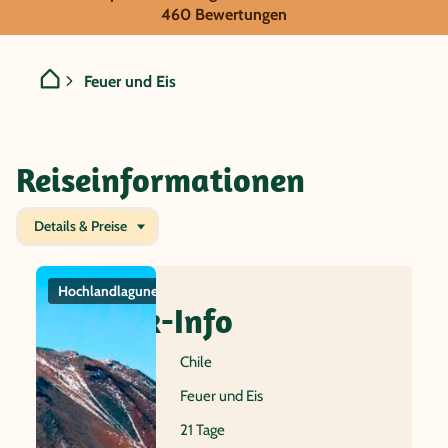
GRUPPENREISE:
460 Bewertungen
Chile - Feuer und Eis
Feuer und Eis
Foto
CC BY
von Christopher Michel /
Reiseinformationen
Details & Preise
Hochlandlagunen
Geysire
Pinguine
Atac
Wüs
Quick-Info
Reiseland
Chile
Name
Feuer und Eis
Dauer
21 Tage