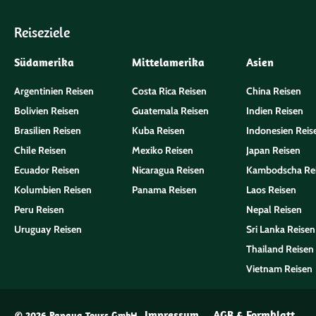
Reiseziele
Südamerika
Mittelamerika
Asien
Argentinien Reisen
Costa Rica Reisen
China Reisen
Bolivien Reisen
Guatemala Reisen
Indien Reisen
Brasilien Reisen
Kuba Reisen
Indonesien Reis
Chile Reisen
Mexiko Reisen
Japan Reisen
Ecuador Reisen
Nicaragua Reisen
Kambodscha Re
Kolumbien Reisen
Panama Reisen
Laos Reisen
Peru Reisen
Nepal Reisen
Uruguay Reisen
Sri Lanka Reisen
Thailand Reisen
Vietnam Reisen
Impressum
AGB & Formblatt
© 2026 Papaya Tours GmbH