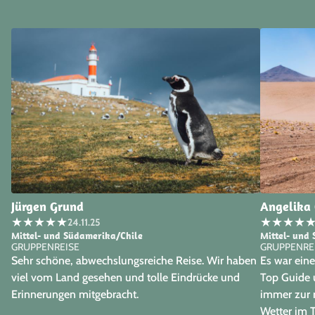
Jürgen Grund
Angelika 
★
★
★
★
★
★
★
★
★
24.11.25
Mittel- und Südamerika/Chile
Mittel- und
GRUPPENREISE
GRUPPENRE
Sehr schöne, abwechslungsreiche Reise. Wir haben
Es war eine
viel vom Land gesehen und tolle Eindrücke und
Top Guide u
Erinnerungen mitgebracht.
immer zur r
Wetter im T