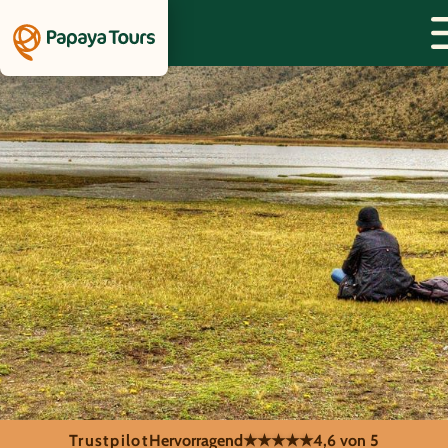
Trustpilot
Hervorragend
★★★★★
4,6 von 5