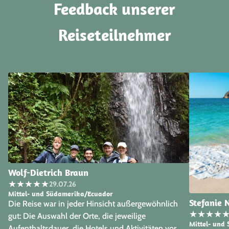
Feedback unserer
Reiseteilnehmer
Wolf-Dietrich Braun
★
★
★
★
★
29.07.26
Mittel- und Südamerika/Ecuador
Stefanie 
Die Reise war in jeder Hinsicht außergewöhnlich
★
★
★
★
gut: Die Auswahl der Orte, die jeweilige
Mittel- und
Aufenthaltsdauer, die Hotels und Aktivitäten vor