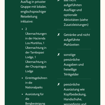
alle nicht
Ausflug in privater
aufgeführten
Gruppe mit lokaler,
Ausflüge und
englischsprachiger
optionale
Reiseleitung
Aktivitäten (siehe
inklusive:
Zusatzleistungen)
2
Übernachtungen
Getränke und nicht
in der Hacienda
aufgeführte
Los Mortiños, 1
Mahlzeiten
Übernachtung in
der Tambopaxi
sonstige
Lodge, 1
persönliche
Übernachtung in
Ausgaben und
der Chuquiragua
freiwillige
Lodge
Trinkgelder
Eintrittsgebühren
in die
persönliche
Nationalparks
Ausrüstung wie
Ausrüstung für
Kopfbedeckung,
die
Handschuhe,
Bergbesteigung
wasserfeste und