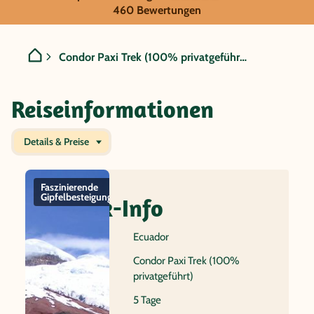
Ecuador - Condor Paxi Trek
460 Bewertungen
Condor Paxi Trek (100% privatgeführt)
Reiseinformationen
Details & Preise
Faszinierende
Cotopaxi
Hochland-
San 
Gipfelbesteigungen
Vulkan
Trekking
Kirc
Quick-Info
Coto
Vulk
Reiseland
Ecuador
Name
Condor Paxi Trek (100%
privatgeführt)
Dauer
5 Tage