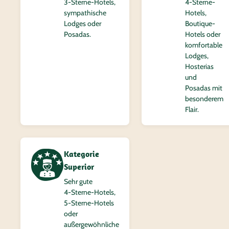
3‑Sterne-Hotels,
4‑Sterne-
sympathische
Hotels,
Lodges oder
Boutique-
Posadas.
Hotels oder
komfortable
Lodges,
Hosterias
und
Posadas mit
besonderem
Flair.
Kategorie
Superior
Sehr gute
4‑Sterne-Hotels,
5‑Sterne-Hotels
oder
außergewöhnliche