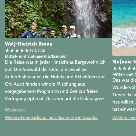
Wolf-Dietrich Braun
★
★
★
★
★
29.07.26
Mittel- und Südamerika/Ecuador
Stefanie 
Die Reise war in jeder Hinsicht außergewöhnlich
★
★
★
★
gut: Die Auswahl der Orte, die jeweilige
Mittel- und
Aufenthaltsdauer, die Hotels und Aktivitäten vor
Das war die
Ort. Auch fanden wir die Mischung aus
Wundervolle
vorgegebenem Programm und Zeit zur freien
Tieren, ke
Verfügung optimal. Dass wir auf die Galapagos-
freundlich.
Inseln verzichtet haben, betrachten wir nachträglich
hat einwand
Weiterlesen
als absolut richtig; es wäre zu viel geworden. Vor
Weitere Feedbacks zu Individualreisen in Ecuador
Weitere Feed
Ort hat (fast) alles reibungslos geklappt. Lediglich in
einem einzeln Fall gab es ein Missverständnis, das
wir aber vor Ort klären konnten. Auch die uns vor