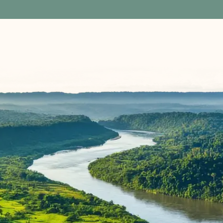
Ort betreuenden Menschen haben wir als
professionell und sympathisch empfunden. Durch
sie haben wir viel vom Land gelernt und
mitgenommen. Zwei haben wir dabei als ganz
besonders positiv empfunden: Javier, der in den
ersten Tagen weit mehr als ein Fahrer, sondern
zusätzlich Guide, Ecuador-Erklärer und in gewisser
Hinsicht Teil unserer Familie war, sowie der Guide,
der uns im Nebelwald zwei Tage durch den Wald
geführt hat und ein unglaubliches Wissen und eine
beeindruckende Erfahrung hatte (leider sind wir uns
hinsichtlich seines Namens nicht ganz sicher).
Familie Braun, Berlin