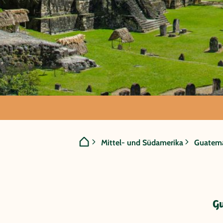
GRUPPENREISE:
Mittel- und Südamerika
Guatem
Guatemala/Beli
der Maya
G