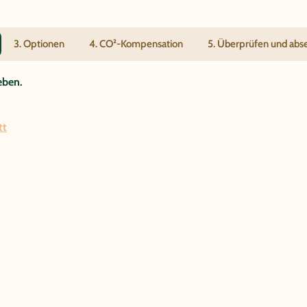
3. Optionen
4. CO²-Kompensation
5. Überprüfen und ab
eben.
tt