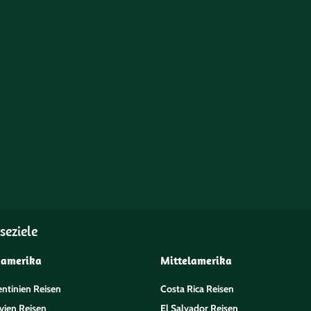
seziele
damerika
Mittelamerika
entinien Reisen
Costa Rica Reisen
vien Reisen
El Salvador Reisen