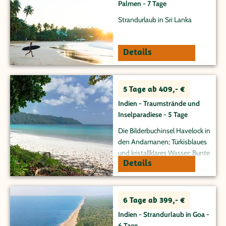
Palmen - 7 Tage
Strandurlaub in Sri Lanka
Details
5 Tage ab 409,- €
Indien - Traumstrände und
Inselparadiese - 5 Tage
Die Bilderbuchinsel Havelock in
den Andamanen; Türkisblaues
und kristallklares Wasser; Bunte
Details
Unterwasserwelt;
Ursprünglicher Tropenwald
6 Tage ab 399,- €
Indien - Strandurlaub in Goa -
6 Tage