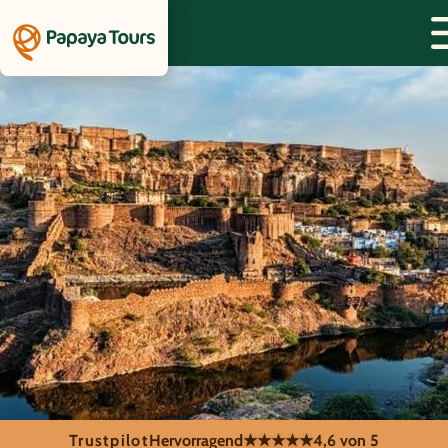
Trustpilot
Hervorragend
★★★★★
4,6 von 5