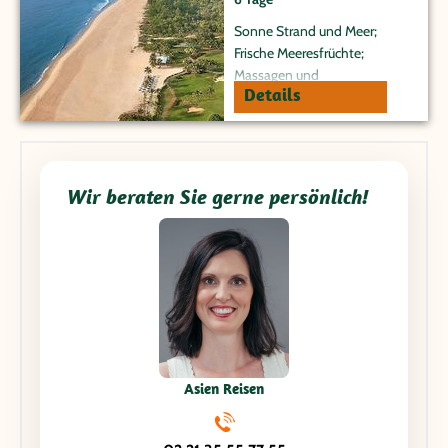
Sonne Strand und Meer;
Frische Meeresfrüchte;
Massagen und
Details
Spabehandlungen;
Kulturschätze und
Kolonialstädte; Reisfelder und
Palmen
Wir beraten Sie gerne persönlich!
Asien Reisen