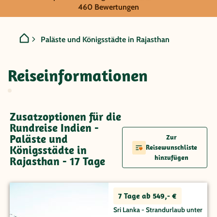
Indien - Paläste und König
460 Bewertungen
Paläste und Königsstädte in Rajasthan
Reiseinformationen
Zusatzoptionen für die
Rundreise Indien -
Paläste und
Zur
Königsstädte in
Reisewunschliste
hinzufügen
Rajasthan - 17 Tage
7 Tage ab 549,- €
Sri Lanka - Strandurlaub unter