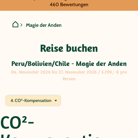
GRUPPENREISE:
460 Bewertungen
Peru/Bolivien/Chile - Mag
Magie der Anden
Reise buchen
Peru/Bolivien/Chile - Magie der Anden
04. November 2026 bis 27. November 2026 / 5.799,- € pro
Person
4. CO²-Kompensation
CO²-