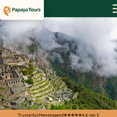
Trustpilot
Hervorragend
★★★★★
4,6 von 5