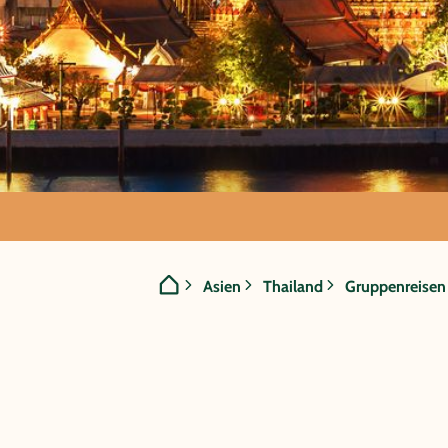
GRUPPENREISE:
Asien
Thailand
Gruppenreisen
Thailand - Un
Palmen