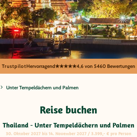
Trustpilot
Hervorragend
★★★★★
4,6 von 5
460 Bewertungen
Unter Tempeldächern und Palmen
ter Tempeldäche
Reise buchen
Thailand - Unter Tempeldächern und Palmen
30. Oktober 2027 bis 14. November 2027 / 3.399,- € pro Person