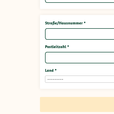
Straße/Hausnummer *
Postleitzahl *
Land *
---------