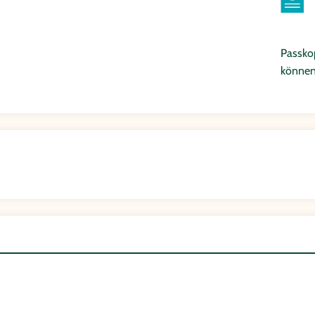
Passkop
können