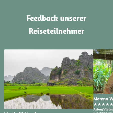
Feedback unserer
Reiseteilnehmer
Morena W
★
★
★
★
Asien/Vietn