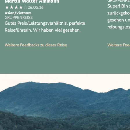
Martin Walter Ammann
GRUPPENRE
Super! Bin 
★
★
★
★
☆
26.05.26
Asien/Vietnam
zurückgeko
GRUPPENREISE
gesehen und
Gutes Preis/Leistungsverhältnis, perfekte
reibungslos
Reiseführerin. Wir haben viel gesehen.
Weitere Feedbacks zu dieser Reise
Weitere Feed