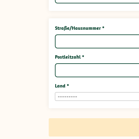
Straße/Hausnummer *
Postleitzahl *
Land *
---------