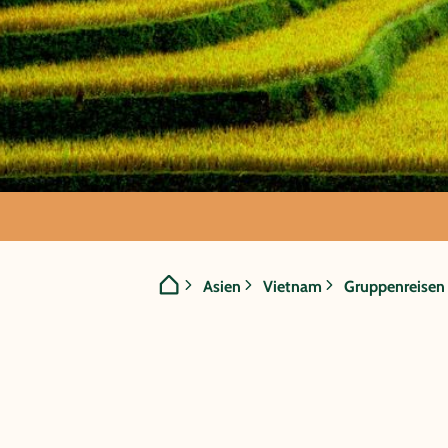
GRUPPENREISE:
Asien
Vietnam
Gruppenreisen
Vietnam - I
Facetten