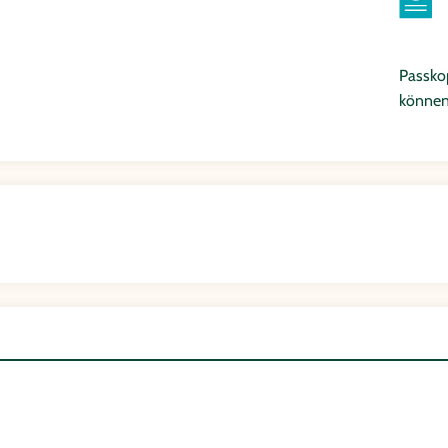
Passkop
können