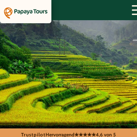
Trustpilot
Hervorragend
★★★★★
4,6 von 5