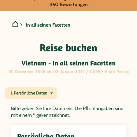
GRUPPENREISE:
460 Bewertungen
Vietnam - In all seinen Fac
In all seinen Facetten
Reise buchen
Vietnam - In all seinen Facetten
16. Dezember 2026 bis 02. Januar 2027 / 3.399,- € pro Person
1. Persönliche Daten
Bitte geben Sie Ihre Daten ein. Die Pflichtangaben sind
mit einem * gekennzeichnet.
Persönliche Daten