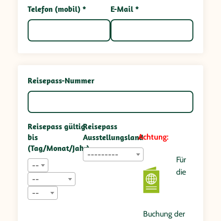
Telefon (mobil) *
E-Mail *
Reisepass-Nummer
Reisepass gültig
Reisepass
bis
Ausstellungsland
Achtung:
(Tag/Monat/Jahr)
---------
Für
--
die
--
--
Buchung der