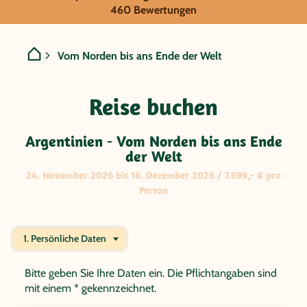
GRUPPENREISE:
460 Bewertungen
Argentinien - Vom Norden 
Vom Norden bis ans Ende der Welt
Reise buchen
Argentinien - Vom Norden bis ans Ende
der Welt
24. November 2026 bis 16. Dezember 2026 / 7.699,- € pro
Person
1. Persönliche Daten
Bitte geben Sie Ihre Daten ein. Die Pflichtangaben sind
mit einem * gekennzeichnet.