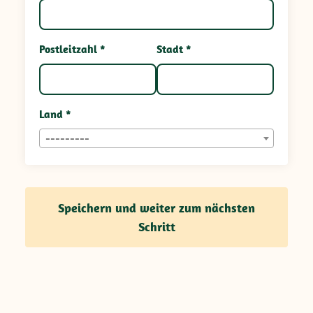
Postleitzahl *
Stadt *
Land *
---------
Speichern und weiter zum nächsten
Schritt