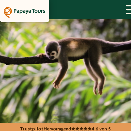
Trustpilot
Hervorragend
★★★★★
4,6 von 5