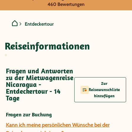
Nicaragua - Entdeckertour
460 Bewertungen
Entdeckertour
Reiseinformationen
Fragen und Antworten
zu der Mietwagenreise
Nicaragua -
Zur
Entdeckertour - 14
Reisewunschliste
hinzufügen
Tage
Fragen zur Buchung
Kann ich meine persönlichen Wünsche bei der