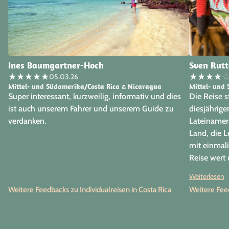
Ines Baumgartner-Hoch
Sven Rutt
★
★
★
★
★
★
★
★
★
05.03.26
Mittel- und Südamerika/Costa Rica & Nicaragua
Mittel- und
Super interessant, kurzweilig, informativ und dies
Die Reise st
ist auch unserem Fahrer und unserem Guide zu
diesjährige
verdanken.
Lateinameri
Land, die L
mit einmali
Reise wert 
Vielen Dank
Weiterlesen
der Reise u
Weitere Feedbacks zu Individualreisen in Costa Rica
Weitere Feed
individuel