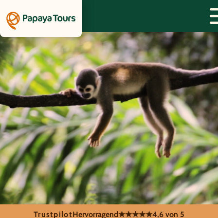
Trustpilot
Hervorragend
★★★★★
4,6 von 5